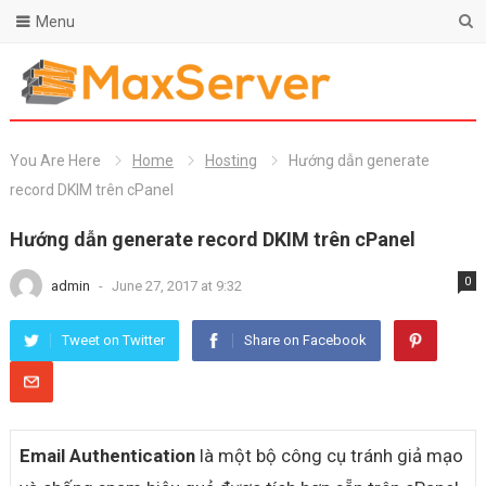
Menu
You Are Here
Home
Hosting
Hướng dẫn generate
record DKIM trên cPanel
Hướng dẫn generate record DKIM trên cPanel
0
admin
-
June 27, 2017 at 9:32
Tweet on Twitter
Share on Facebook
Email Authentication
là một bộ công cụ tránh giả mạo