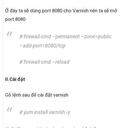
Ở đây ta sẽ dùng port 8080 cho Varnish nên ta sẽ mở
port 8080
# firewall-cmd –permanent –zone=public
–add-port=8080/tcp
# firewall-cmd –reload
II.Cài đặt
Gõ lệnh sau để cài đặt varnish
# yum install varnish -y