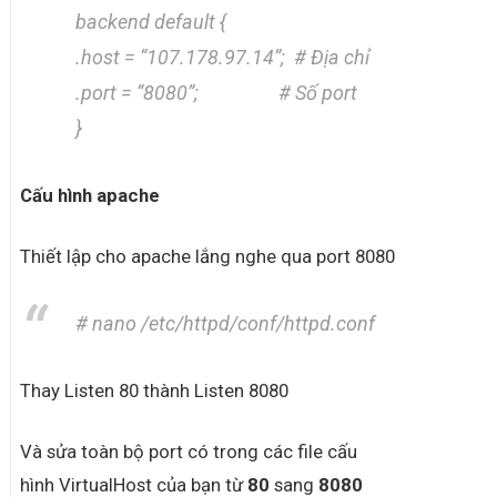
backend default {
.host = “107.178.97.14”; # Địa chỉ
.port = “8080”; # Số port
}
Cấu hình apache
Thiết lập cho apache lắng nghe qua port 8080
# nano /etc/httpd/conf/httpd.conf
Thay Listen 80 thành Listen 8080
Và sửa toàn bộ port có trong các file cấu
hình VirtualHost của bạn từ
80
sang
8080