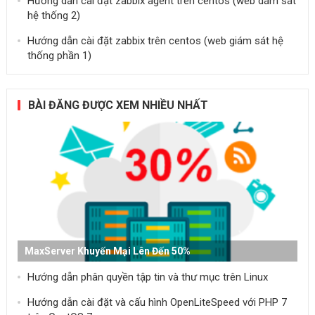
Hướng dẫn cài đặt zabbix agent trên centos (web dám sát
hệ thống 2)
Hướng dẫn cài đặt zabbix trên centos (web giám sát hệ
thống phần 1)
BÀI ĐĂNG ĐƯỢC XEM NHIỀU NHẤT
MaxServer Khuyến Mại Lên Đến 50%
Hướng dẫn phân quyền tập tin và thư mục trên Linux
Hướng dẫn cài đặt và cấu hình OpenLiteSpeed ​​với PHP 7