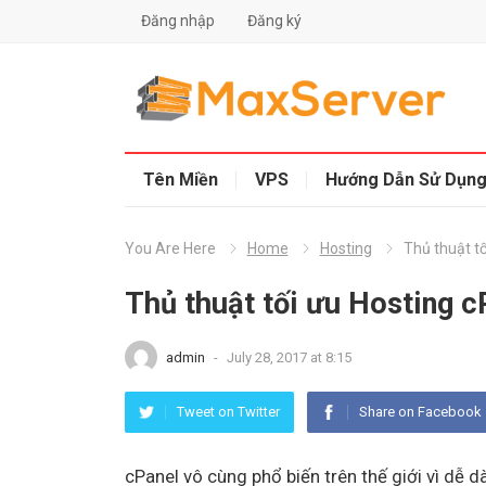
Đăng nhập
Đăng ký
Tên Miền
VPS
Hướng Dẫn Sử Dụn
You Are Here
Home
Hosting
Thủ thuật tố
Thủ thuật tối ưu Hosting c
admin
-
July 28, 2017 at 8:15
Tweet on Twitter
Share on Facebook
cPanel vô cùng phổ biến trên thế giới vì dễ 