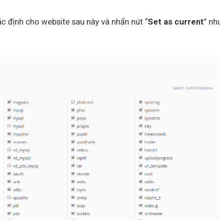
c định cho website sau này và nhấn nút “
Set as c
urrent
” nh