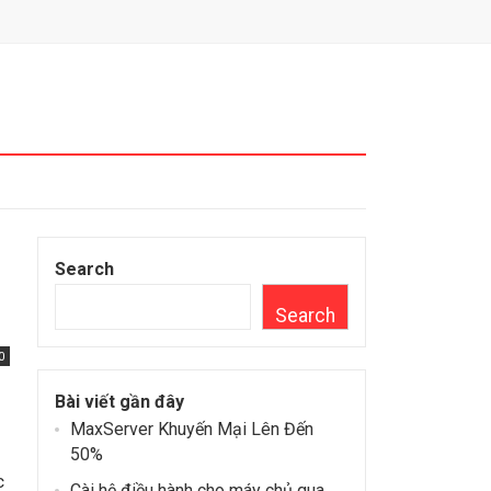
Search
Search
0
Bài viết gần đây
MaxServer Khuyến Mại Lên Đến
50%
c
Cài hệ điều hành cho máy chủ qua