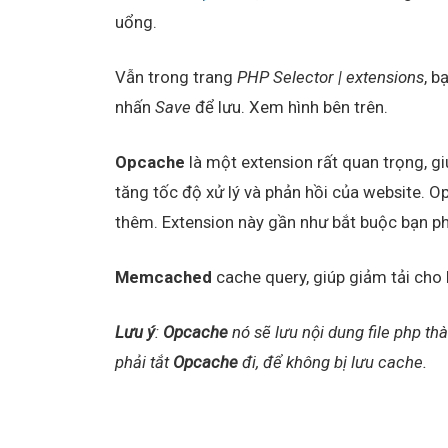
uổng.
Vẫn trong trang
PHP Selector | extensions
, b
nhấn
Save
để lưu. Xem hình bên trên.
Opcache
là một extension rất quan trọng, giú
tăng tốc độ xử lý và phản hồi của website. Op
thêm. Extension này gần như bắt buộc bạn phả
Memcached
cache query, giúp giảm tải cho
Lưu ý
:
Opcache
nó sẽ lưu nội dung file php thà
phải tắt
Opcache
đi, để không bị lưu cache.