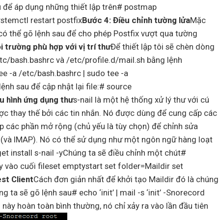
để áp dụng những thiết lập trên# postmap
ystemctl restart postfix
Bước 4: Điều chỉnh tường lửa
Mặc
có thể gõ lệnh sau để cho phép Postfix vượt qua tường
i trường phù hợp với vị trí thư
Để thiết lập tôi sẽ chèn dòng
tc/bash.bashrc và /etc/profile.d/mail.sh bằng lệnh
ee -a /etc/bash.bashrc | sudo tee -a
ệnh sau để cập nhật lại file:# source
ấu hình ứng dụng thư
s-nail là một hệ thống xử lý thư với cú
ợc thay thế bởi các tin nhắn. Nó được dùng để cung cấp các
p các phần mở rộng (chủ yếu là tùy chọn) để chỉnh sửa
(và IMAP). Nó có thể sử dụng như một ngôn ngữ hàng loạt
get install s-nail -yChúng ta sẽ điều chỉnh một chút#
vào cuối fileset emptystart set folder=Maildir set
est Client
Cách đơn giản nhất để khởi tạo Maildir đó là chúng
ta sẽ gõ lệnh sau# echo ‘init’ | mail -s ‘init’ -Snorecord
này hoàn toàn bình thường, nó chỉ xảy ra vào lần đầu tiên