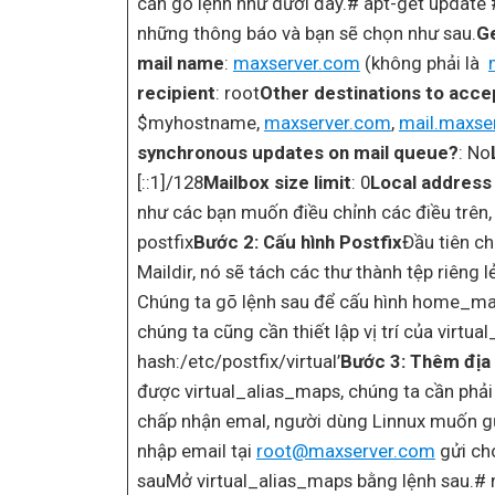
cần gõ lệnh như dưới đây.# apt-get update #
những thông báo và bạn sẽ chọn như sau.
Ge
mail name
:
maxserver.com
(không phải là
recipient
: root
Other destinations to accep
$myhostname,
maxserver.com
,
mail.maxse
synchronous updates on mail queue?
: No
[::1]/128
Mailbox size limit
: 0
Local address
như các bạn muốn điều chỉnh các điều trên,
postfix
Bước 2: Cấu hình Postfix
Đầu tiên ch
Maildir, nó sẽ tách các thư thành tệp riêng
Chúng ta gõ lệnh sau để cấu hình home_mai
chúng ta cũng cần thiết lập vị trí của virtu
hash:/etc/postfix/virtual’
Bước 3: Thêm địa 
được virtual_alias_maps, chúng ta cần phải
chấp nhận emal, người dùng Linnux muốn g
nhập email tại
root@maxserver.com
gửi cho
sauMở virtual_alias_maps bằng lệnh sau.# na