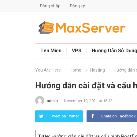
Đăng nhập
Đăng ký
Tên Miền
VPS
Hướng Dẫn Sử Dụn
You Are Here
Home
Hosting
Hướng dẫn c
Hướng dẫn cài đặt và cấu h
admin
-
November 10, 2021 at 16:33
Tweet on Twitter
Share on Facebook
Title:
Hướng dẫn cài đặt và cấu hình Postfix