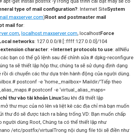
 apt-get install postfix -yTrong quá trình cài đặt máy sẽ có
neral type of mail configuration?
: Internet Site
System
mail.maxserver.com
)
Root and postmaster mail
t mail for
:
rver.com
,
localhost.maxserver.com
, localhost
Force
Local networks
: 127.0.0.0/8 [::ffff:127.0.0.0]/104
 extension character
: +
Internet protocols to use
: allNếu
 các bạn có thể gõ lệnh sau để chỉnh sửa.# dpkg-reconfigure
úng ta sẽ thiết lập hộp thư, chúng ta sẽ sử dụng định dạng
 lẻ rồi di chuyển các thư dựa trên hành động của người dùng.
lbox.# postconf -e ‘home_mailbox= Maildir/’Tiếp theo
al_alias_maps.# postconf -e ‘virtual_alias_maps=
chỉ thư vào tài khoản Linux
Sau khi đã thiết lập
 mở thư mục của nó lên và liệt kê các địa chỉ mà bạn muốn
ửi thư đó sẽ được tách ra bằng trống.VD: Bạn muốn chấp
 người dùng Root, Chúng ta có thể thiết lập như
no /etc/postfix/virtualTrong nội dung file tôi sẽ điền như