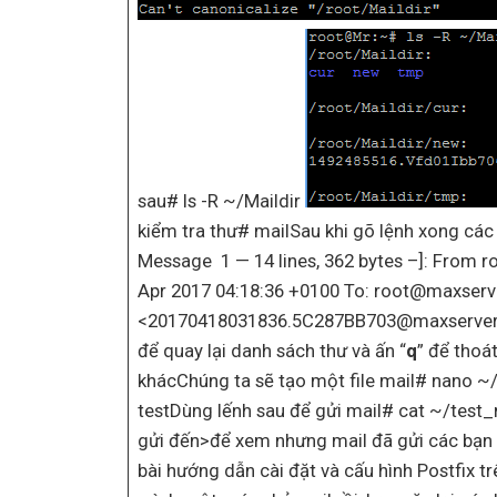
sau# ls -R ~/Maildir
kiểm tra thư# mailSau khi gõ lệnh xong các
Message 1 — 14 lines, 362 bytes –]: From 
Apr 2017 04:18:36 +0100 To: root@maxserve
<20170418031836.5C287BB703@maxserver.c
để quay lại danh sách thư và ấn “
q
” để thoá
khácChúng ta sẽ tạo một file mail# nano ~/
testDùng lếnh sau để gửi mail# cat ~/test_m
gửi đến>để xem nhưng mail đã gửi các bạn g
bài hướng dẫn cài đặt và cấu hình Postfix t