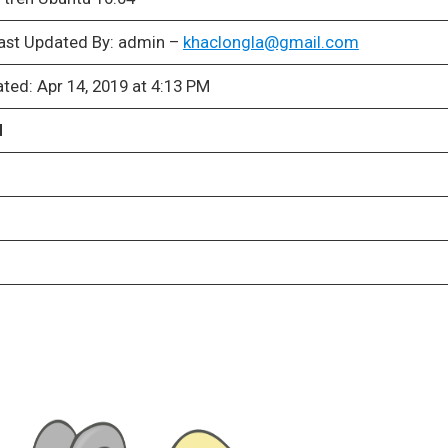
ast Updated By: admin –
khaclongla@gmail.com
ated: Apr 14, 2019 at 4:13 PM
d