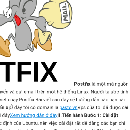
Postfix
là một mã nguồn
ến và gửi email trên một hệ thống Linux. Người ta ước tính
et chạy Postfix.Bài viết sau đây sẽ hướng dẫn các bạn cài
ẩn bị
Ở đây tôi có domain là
paste.vn
Vps của tôi đã được cài
i đây
Xem hướng dẫn ở đây
II.Tiến hành
Bước 1: Cài đặt
 định của Ubuntu, nên việc cài đặt rất dễ dàng các bạn chỉ