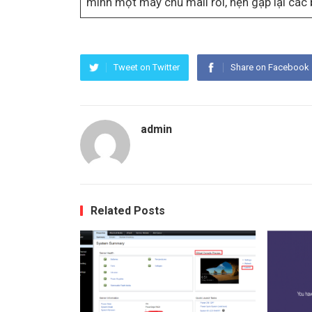
mình một máy chủ mail rồi, hẹn gặp lại các 
Tweet on Twitter
Share on Facebook
admin
Related Posts