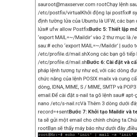
sauroot@maxserver.com rootChạy lệnh sau 
/etc/postfix/virtualKhởi động lại postfix# s
định tường lửa của Ubuntu là UFW, các bạn 
lửa# ufw allow Postfix
Bước 5: Thiết lập mô
‘export MAIL=~/Maildir’ vào 2 thư mục là /e
sau:# echo ‘export MAIL=~/Maildir’ | sudo t
/etc/profile.d/mail.shXong các bạn gõ tiếp l
/etc/profile.d/mail.sh
Bước 6: Cài đặt và c
pháp lệnh tương tự như ed, với các dòng đư
chức năng của lệnh POSIX mailx và cung cấ
dòng, IDNA, MIME, S / MIME, SMTP và POP3 
email.Để cài đặt s-nail ta gõ lệnh sau# apt-
nano /etc/s-nail.rcVà Thêm 3 dòng dưới đây 
record=+sent
Bước 7: Khởi tạo Maildir và t
ta sẽ gửi một email cho chính chúng ta.Chúng 
rootBạn sẽ thấy máy báo như dưới đây ,điều 