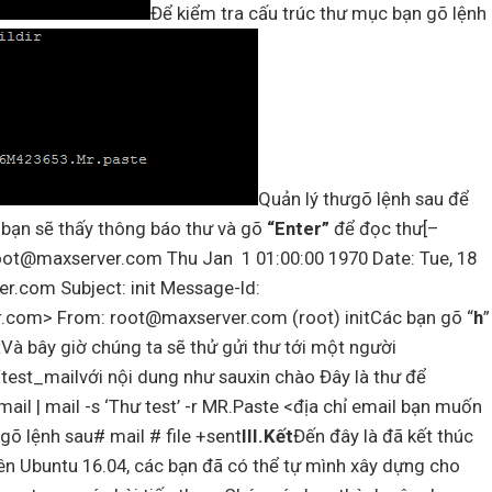
Để kiểm tra cấu trúc thư mục bạn gõ lệnh
Quản lý thưgõ lệnh sau để
 bạn sẽ thấy thông báo thư và gõ
“Enter”
để đọc thư[–
root@maxserver.com Thu Jan 1 01:00:00 1970 Date: Tue, 18
r.com Subject: init Message-Id:
om> From: root@maxserver.com (root) initCác bạn gõ “
h
”
tVà bây giờ chúng ta sẽ thử gửi thư tới một người
test_mailvới nội dung như sauxin chào Đây là thư để
ail | mail -s ‘Thư test’ -r MR.Paste <địa chỉ email bạn muốn
õ lệnh sau# mail # file +sent
III.Kết
Đến đây là đã kết thúc
rên Ubuntu 16.04, các bạn đã có thể tự mình xây dựng cho