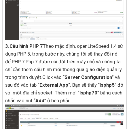
3.Cấu hình PHP 7
Theo mặc định, openLiteSpeed 1.4 sử
dụng PHP 5, trong bước này, chúng tôi sẽ thay đổi nó
để PHP 7.Php 7 được cài đặt trên máy chủ và chúng ta
chỉ cần thêm cấu hình mới thông qua giao diện quản lý
trong trình duyệt.Click vào “
Server Configuration
” và
sau đó vào tab “
External App
“. Bạn sẽ thấy “
lsphp5
” đó
với một địa chỉ socket. Thêm mới “
lsphp70
” bằng cách
nhấn vào nút “
Add
” ở bên phải.