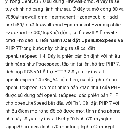
yTrong CentOS 7.0 sử dụng Firewall-cmd, vì vậy ta sẽ
tùy chỉnh nó bằng lệnh như sau.Ở đây ta mở công 80 và
7080# firewall-cmd –permanent –zone=public –add-
port=80/tcp# firewall-cmd –permanent –zone=public
–add-port=7080/tcpKhởi động lại filewall # firewall-
cmd –reload
II.Tiến hành
1.Cài đặt OpenLiteSpeed và
PHP 7
Trong bước này, chúng ta sẽ cài đặt
openLiteSpeed 1.4. Đây là phiên bản ổn định với nhiều
tính năng như Pagespeed, tập tin tải lên, hỗ trợ PHP 7,
tích hợp RCS và hỗ trợ HTTP 2 # yum -y install
openlitespeed14.x86_64Tiếp theo, cài đặt php 7 cho
openLiteSpeed. Có một phiên bản khác nhau của PHP
được sử dụng bởi openLiteSpeed, các phiên bản PHP
cho openLiteSpeed bắt đầu với “ls”. Cài đặt PHP 7 với
nhiều điểm mở rộng để có được một tính năng phong
phú này :# yum -y install lsphp70 lsphp70-mysqlnd
lsphp70-process lsphp70-mbstring lsphp70-mcrypt