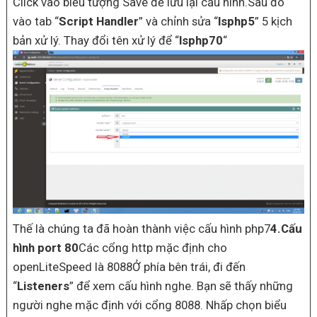
Click vào biểu tượng Save để lưu lại cấu hình.Sau đó
vào tab “
Script Handler
” và chỉnh sửa “
lsphp5
” 5 kịch
bản xử lý. Thay đổi tên xử lý để “
lsphp70
“
Thế là chúng ta đã hoàn thành việc cấu hình php7
4.Cấu
hình port 80
Các cổng http mặc định cho
openLiteSpeed là 8088Ở phía bên trái, đi đến
“
Listeners
” để xem cấu hình nghe. Bạn sẽ thấy những
người nghe mặc định với cổng 8088. Nhấp chọn biểu