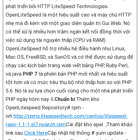
phát triển bởi HTTP LiteSpeed Technologies.
OpenLiteSpeed là một hiệu suất cao và máy chủ HTTP
nhẹ mà đi kèm với một giao diện quản trị Gui Web. Nó
có thể xử lý nhiều hơn trăm ngàn kết nối đồng thời với
việc sử dụng tài nguyên thấp (CPU và RAM).
OpenLiteSpeed hỗ trợ nhiều hệ điều hành như Linux,
Mac OS, FreeBSD, và SunOS và có thể được sử dụng để
chạy các kịch bản trang web viết bằng PHP, Ruby Perl,
và java.
PHP 7
là phiên bản PHP mới nhất và hiệu suất
tốt hơn và có mức tiêu thụ bộ nhớ thấp hơn so với PHP
5.6. Nó là sự lựa chọn cuối cùng cho một nhà phát triển
PHP ngày hôm nay.
I.Chuẩn bi
Thêm kho
OpenLitespeed Repository# rpm -
ivh
http://rpms.litespeedtech.com/centos/litespeed-
repo-1.1-1.el7.noarch.rpm
Cài đặt kho epel ,Tham khảo
link sau
Click Here
Cập nhật hệ thống # yum update -