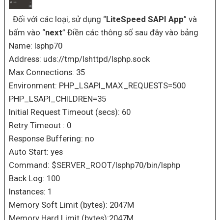
Đối với các loại, sử dụng “
LiteSpeed SAPI App
” và
bấm vào “
next
” Điền các thông số sau đây vào bảng
Name: lsphp70
Address: uds://tmp/lshttpd/lsphp.sock
Max Connections: 35
Environment: PHP_LSAPI_MAX_REQUESTS=500
PHP_LSAPI_CHILDREN=35
Initial Request Timeout (secs): 60
Retry Timeout : 0
Response Buffering: no
Auto Start: yes
Command: $SERVER_ROOT/lsphp70/bin/lsphp
Back Log: 100
Instances: 1
Memory Soft Limit (bytes): 2047M
Memory Hard Limit (bytes):2047M