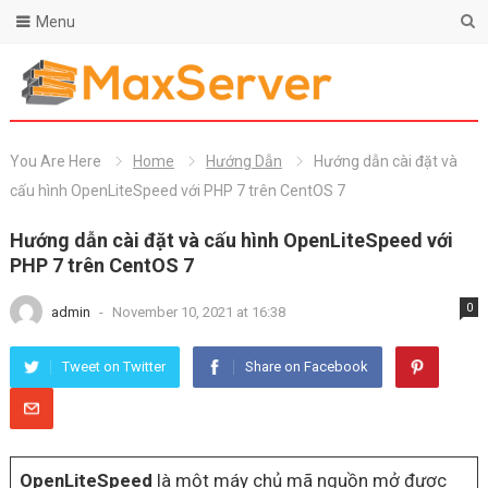
Menu
You Are Here
Home
Hướng Dẫn
Hướng dẫn cài đặt và
cấu hình OpenLiteSpeed ​​với PHP 7 trên CentOS 7
Hướng dẫn cài đặt và cấu hình OpenLiteSpeed ​​với
PHP 7 trên CentOS 7
0
admin
-
November 10, 2021 at 16:38
Tweet on Twitter
Share on Facebook
OpenLiteSpeed
là một máy chủ mã nguồn mở được