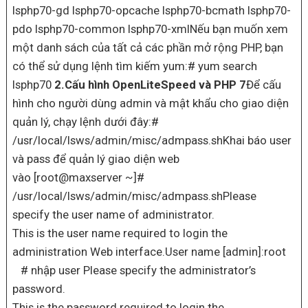
lsphp70-gd lsphp70-opcache lsphp70-bcmath lsphp70-
pdo lsphp70-common lsphp70-xmlNếu bạn muốn xem
một danh sách của tất cả các phần mở rộng PHP, bạn
có thể sử dụng lệnh tìm kiếm yum:# yum search
lsphp70
2.Cấu hình OpenLiteSpeed và PHP 7
Để cấu
hình cho người dùng admin và mật khẩu cho giao diện
quản lý, chạy lệnh dưới đây:#
/usr/local/lsws/admin/misc/admpass.shKhai báo user
và pass để quản lý giao diện web
vào [root@maxserver ~]#
/usr/local/lsws/admin/misc/admpass.shPlease
specify the user name of administrator.
This is the user name required to login the
administration Web interface.User name [admin]:root
# nhập user Please specify the administrator’s
password.
This is the password required to login the